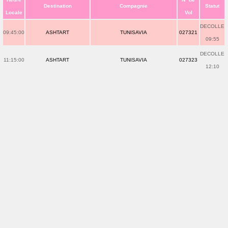
Destination
Compagnie
Statut
Locale
Vol
DECOLLE
09:45:00
ASHTART
TUNISAVIA
027321
09:55
DECOLLE
11:15:00
ASHTART
TUNISAVIA
027323
12:10