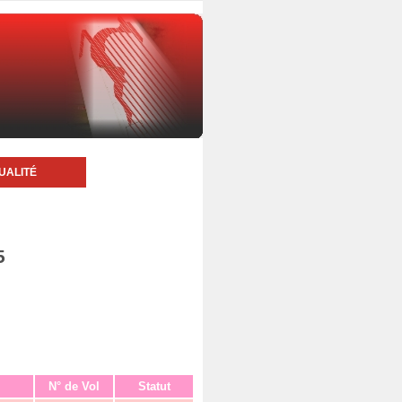
UALITÉ
5
N° de Vol
Statut