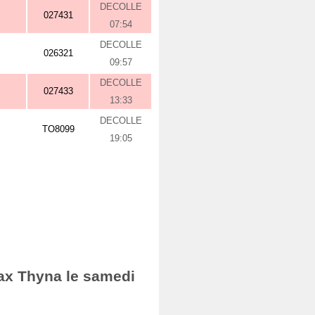
DECOLLE
027431
07:54
DECOLLE
026321
09:57
DECOLLE
027433
13:33
DECOLLE
TO8099
19:05
fax Thyna le samedi