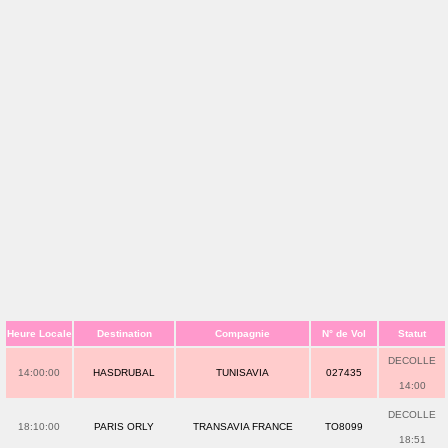
Heure Locale
Destination
Compagnie
N° de Vol
Statut
DECOLLE
14:00:00
HASDRUBAL
TUNISAVIA
027435
14:00
DECOLLE
18:10:00
PARIS ORLY
TRANSAVIA FRANCE
TO8099
18:51