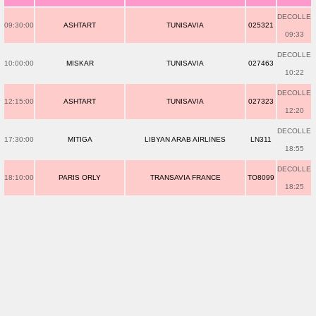
DECOLLE
09:30:00
ASHTART
TUNISAVIA
025321
09:33
DECOLLE
10:00:00
MISKAR
TUNISAVIA
027463
10:22
DECOLLE
12:15:00
ASHTART
TUNISAVIA
027323
12:20
DECOLLE
17:30:00
MITIGA
LIBYAN ARAB AIRLINES
LN311
18:55
DECOLLE
18:10:00
PARIS ORLY
TRANSAVIA FRANCE
TO8099
18:25