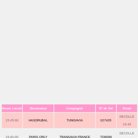
Heure Locale
Destination
Compagnie
N° de Vol
Statut
DECOLLE
15:45:00
HASDRUBAL
TUNISAVIA
027435
15:45
DECOLLE
19:40:00
PARIS ORLY
TRANSAVIA FRANCE
TO8099