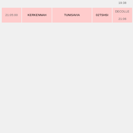
19:38
DECOLLE
21:05:00
KERKENNAH
TUNISAVIA
02TSHSI
21:06