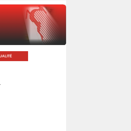
UALITÉ
4