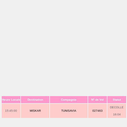
Heure Locale
Destination
Compagnie
N° de Vol
Statut
DECOLLE
15:45:00
MISKAR
TUNISAVIA
027463
16:04