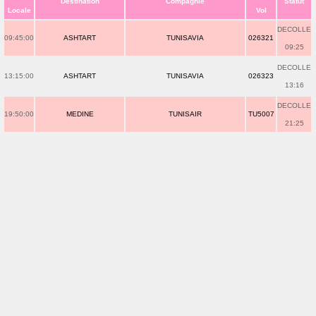
Destination
Compagnie
Statut
Locale
Vol
DECOLLE
09:45:00
ASHTART
TUNISAVIA
026321
09:25
DECOLLE
13:15:00
ASHTART
TUNISAVIA
026323
13:16
DECOLLE
19:50:00
MEDINE
TUNISAIR
TU5007
21:25