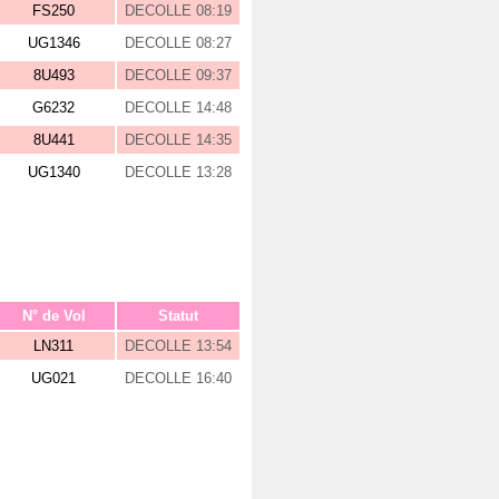
FS250
DECOLLE 08:19
UG1346
DECOLLE 08:27
8U493
DECOLLE 09:37
G6232
DECOLLE 14:48
8U441
DECOLLE 14:35
UG1340
DECOLLE 13:28
N° de Vol
Statut
LN311
DECOLLE 13:54
UG021
DECOLLE 16:40