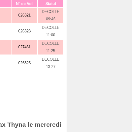
N° de Vol
Statut
DECOLLE
026321
09:46
DECOLLE
026323
11:00
DECOLLE
027461
11:25
DECOLLE
026325
13:27
fax Thyna le mercredi