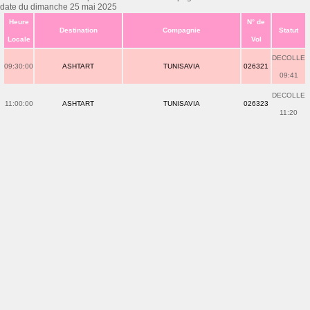
date du dimanche 25 mai 2025
Heure
N° de
Destination
Compagnie
Statut
Locale
Vol
DECOLLE
09:30:00
ASHTART
TUNISAVIA
026321
09:41
DECOLLE
11:00:00
ASHTART
TUNISAVIA
026323
11:20