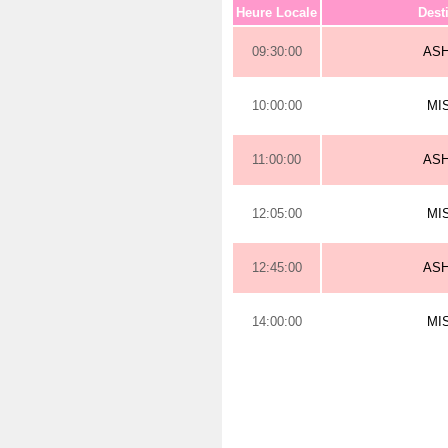
Heure Locale
Dest
09:30:00
AS
10:00:00
MI
11:00:00
AS
12:05:00
MI
12:45:00
AS
14:00:00
MI