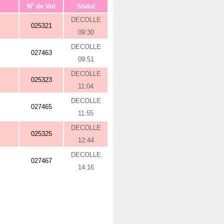
N° de Vol
Statut
DECOLLE
025321
09:30
DECOLLE
027463
09:51
DECOLLE
025323
11:04
DECOLLE
027465
11:55
DECOLLE
025325
12:44
DECOLLE
027467
14:16