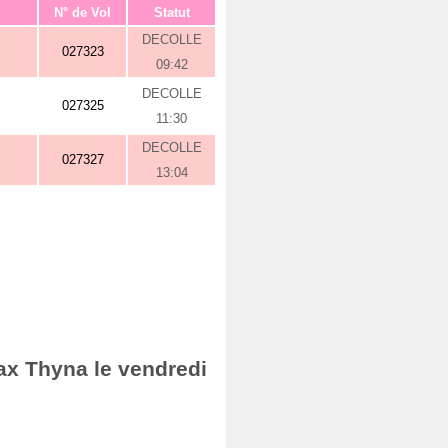
N° de Vol
Statut
DECOLLE
027323
09:42
DECOLLE
027325
11:30
DECOLLE
027327
13:04
ax Thyna le vendredi