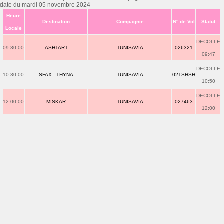
date du mardi 05 novembre 2024
Heure
Destination
Compagnie
N° de Vol
Statut
Locale
DECOLLE
09:30:00
ASHTART
TUNISAVIA
026321
09:47
DECOLLE
10:30:00
SFAX - THYNA
TUNISAVIA
02TSHSH
10:50
DECOLLE
12:00:00
MISKAR
TUNISAVIA
027463
12:00