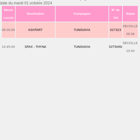
date du mardi 01 octobre 2024
Heure
N° de
Destination
Compagnie
Statut
Locale
Vol
DECOLLE
09:30:00
ASHTART
TUNISAVIA
027323
09:36
DECOLLE
10:45:00
SFAX - THYNA
TUNISAVIA
02TSHSI
10:43