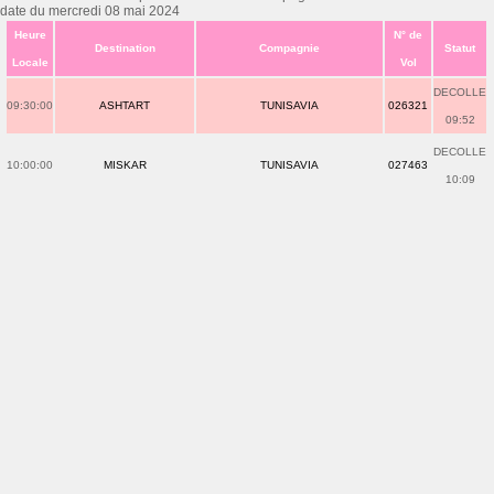
date du mercredi 08 mai 2024
Heure
N° de
Destination
Compagnie
Statut
Locale
Vol
DECOLLE
09:30:00
ASHTART
TUNISAVIA
026321
09:52
DECOLLE
10:00:00
MISKAR
TUNISAVIA
027463
10:09