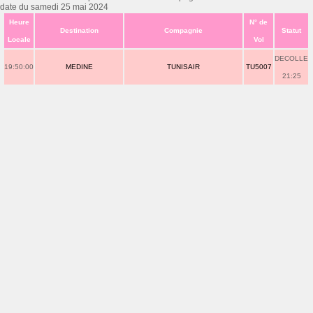
date du samedi 25 mai 2024
Heure
N° de
Destination
Compagnie
Statut
Locale
Vol
DECOLLE
19:50:00
MEDINE
TUNISAIR
TU5007
21:25