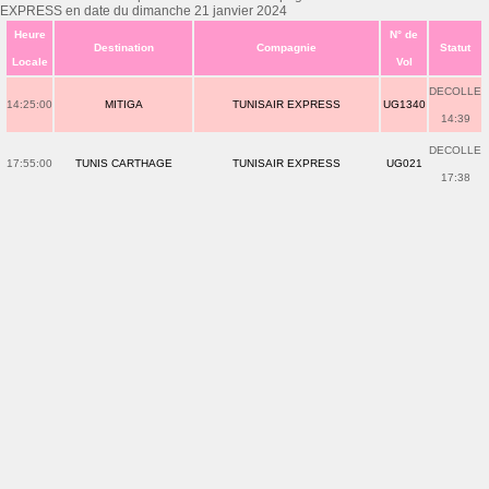
EXPRESS en date du dimanche 21 janvier 2024
Heure
N° de
Destination
Compagnie
Statut
Locale
Vol
DECOLLE
14:25:00
MITIGA
TUNISAIR EXPRESS
UG1340
14:39
DECOLLE
17:55:00
TUNIS CARTHAGE
TUNISAIR EXPRESS
UG021
17:38