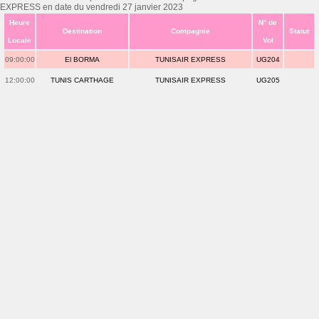
EXPRESS en date du vendredi 27 janvier 2023
Heure
N° de
Destination
Compagnie
Statut
Locale
Vol
09:00:00
El BORMA
TUNISAIR EXPRESS
UG204
12:00:00
TUNIS CARTHAGE
TUNISAIR EXPRESS
UG205