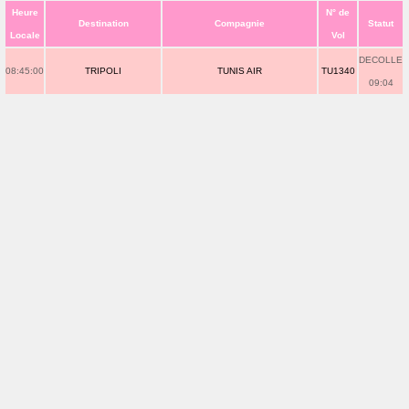
Heure
N° de
Destination
Compagnie
Statut
Locale
Vol
DECOLLE
08:45:00
TRIPOLI
TUNIS AIR
TU1340
09:04