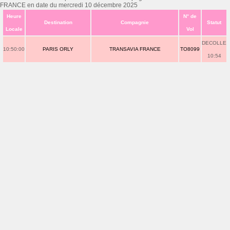
FRANCE en date du mercredi 10 décembre 2025
Heure
N° de
Destination
Compagnie
Statut
Locale
Vol
DECOLLE
10:50:00
PARIS ORLY
TRANSAVIA FRANCE
TO8099
10:54