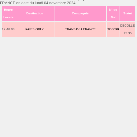
FRANCE en date du lundi 04 novembre 2024
Heure
N° de
Destination
Compagnie
Statut
Locale
Vol
DECOLLE
12:40:00
PARIS ORLY
TRANSAVIA FRANCE
TO8099
12:35