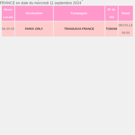
FRANCE en date du mercredi 11 septembre 2024
Heure
N° de
Destination
Compagnie
Statut
Locale
Vol
DECOLLE
09:35:00
PARIS ORLY
TRANSAVIA FRANCE
TO8099
09:50