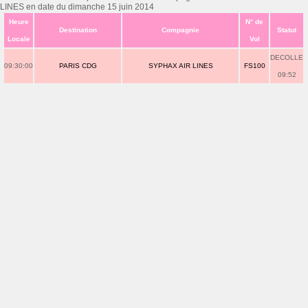
LINES en date du dimanche 15 juin 2014
Heure
N° de
Destination
Compagnie
Statut
Locale
Vol
DECOLLE
09:30:00
PARIS CDG
SYPHAX AIR LINES
FS100
09:52