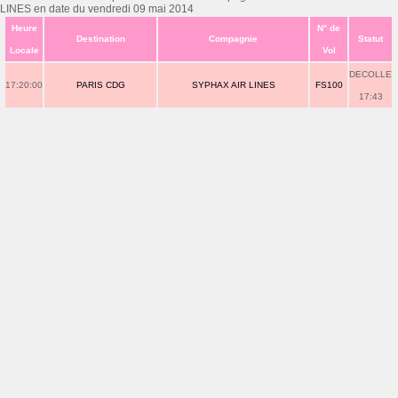
LINES en date du vendredi 09 mai 2014
Heure
N° de
Destination
Compagnie
Statut
Locale
Vol
DECOLLE
17:20:00
PARIS CDG
SYPHAX AIR LINES
FS100
17:43