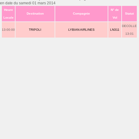
en date du samedi 01 mars 2014
Heure
N° de
Destination
Compagnie
Statut
Locale
Vol
DECOLLE
13:00:00
TRIPOLI
LYBIAN AIRLINES
LN311
13:01