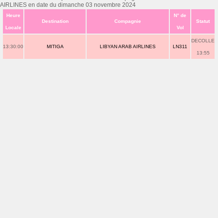
AIRLINES en date du dimanche 03 novembre 2024
Heure
N° de
Destination
Compagnie
Statut
Locale
Vol
DECOLLE
13:30:00
MITIGA
LIBYAN ARAB AIRLINES
LN311
13:55