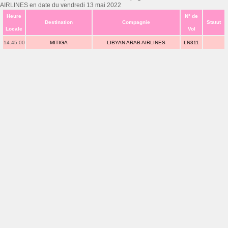
AIRLINES en date du vendredi 13 mai 2022
Heure
N° de
Destination
Compagnie
Statut
Locale
Vol
14:45:00
MITIGA
LIBYAN ARAB AIRLINES
LN311