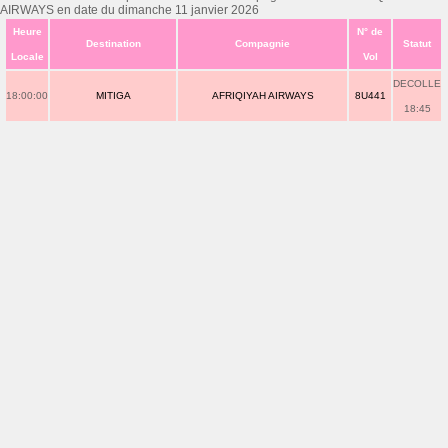
AIRWAYS en date du dimanche 11 janvier 2026
Heure
N° de
Destination
Compagnie
Statut
Locale
Vol
DECOLLE
18:00:00
MITIGA
AFRIQIYAH AIRWAYS
8U441
18:45