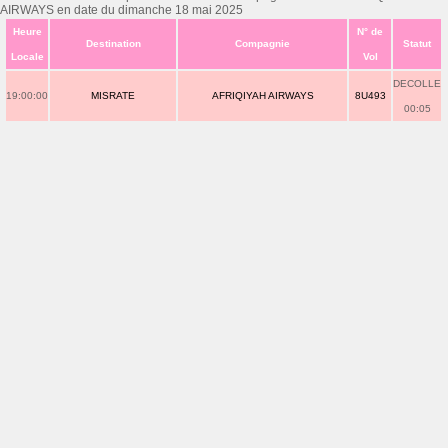
AIRWAYS en date du dimanche 18 mai 2025
Heure
N° de
Destination
Compagnie
Statut
Locale
Vol
DECOLLE
19:00:00
MISRATE
AFRIQIYAH AIRWAYS
8U493
00:05