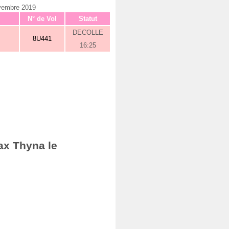
ovembre 2019
N° de Vol
Statut
DECOLLE
8U441
16:25
ax Thyna le