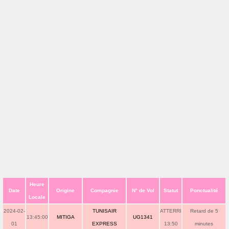
Heure
Date
Origine
Compagnie
N° de Vol
Statut
Ponctualité
Locale
2024-02-
TUNISAIR
ATTERRI
Retard de 5
13:45:00
MITIGA
UG1341
01
EXPRESS
13:50
minutes