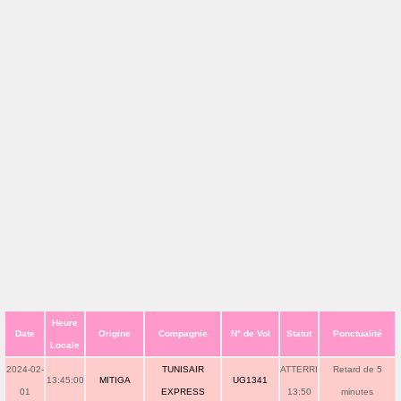
Heure
Date
Origine
Compagnie
N° de Vol
Statut
Ponctualité
Locale
2024-02-
TUNISAIR
ATTERRI
Retard de 5
13:45:00
MITIGA
UG1341
01
EXPRESS
13:50
minutes