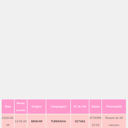
Heure
Date
Origine
Compagnie
N° de Vol
Statut
Ponctualité
Locale
2026-08-
ATTERRI
Retard de 58
14:05:00
MISKAR
TUNISAVIA
027464
05
15:03
minutes