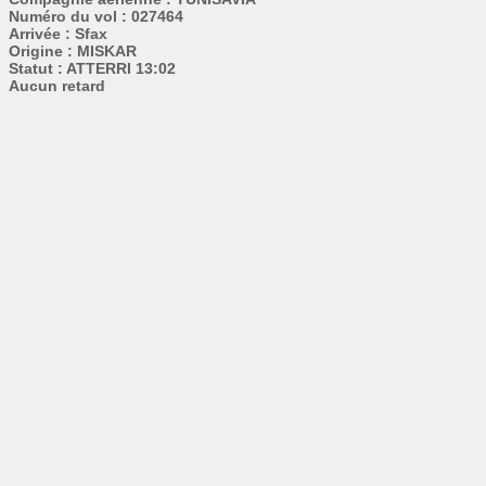
Numéro du vol : 027464
Arrivée : Sfax
Origine : MISKAR
Statut : ATTERRI 13:02
Aucun retard