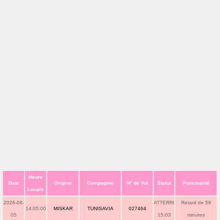
Heure
Date
Origine
Compagnie
N° de Vol
Statut
Ponctualité
Locale
2026-08-
ATTERRI
Retard de 58
14:05:00
MISKAR
TUNISAVIA
027464
05
15:03
minutes