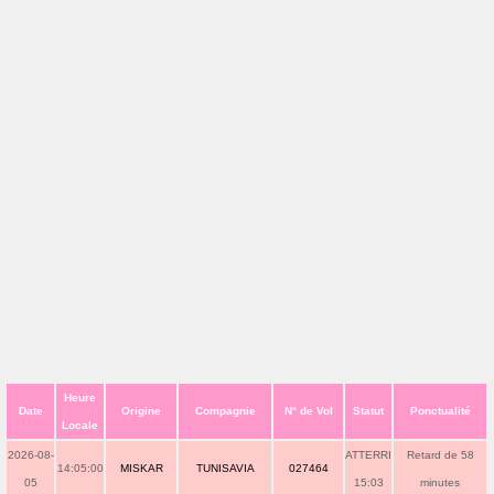
Heure
Date
Origine
Compagnie
N° de Vol
Statut
Ponctualité
Locale
2026-08-
ATTERRI
Retard de 58
14:05:00
MISKAR
TUNISAVIA
027464
05
15:03
minutes