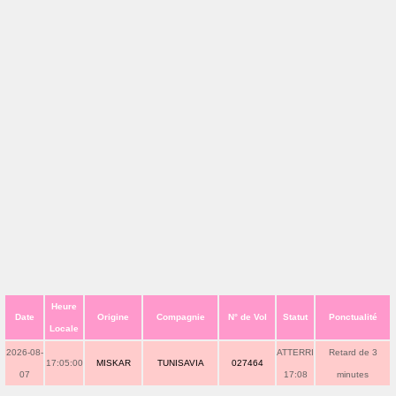
Heure
Date
Origine
Compagnie
N° de Vol
Statut
Ponctualité
Locale
2026-08-
ATTERRI
Retard de 3
17:05:00
MISKAR
TUNISAVIA
027464
07
17:08
minutes