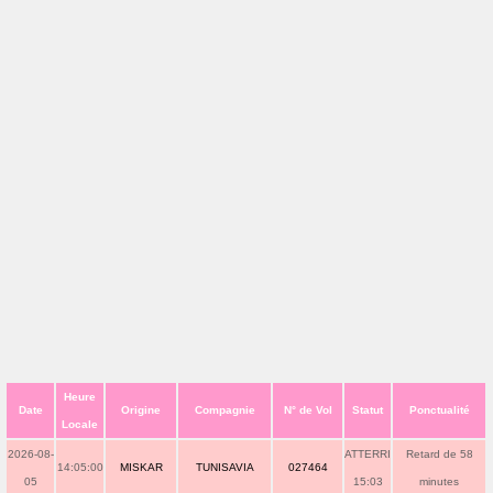
Heure
Date
Origine
Compagnie
N° de Vol
Statut
Ponctualité
Locale
2026-08-
ATTERRI
Retard de 58
14:05:00
MISKAR
TUNISAVIA
027464
05
15:03
minutes