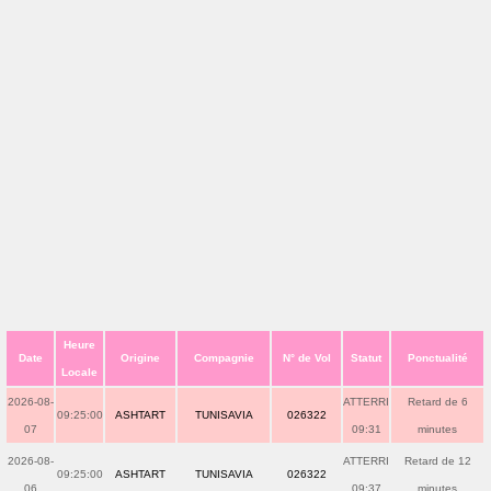
Heure
Date
Origine
Compagnie
N° de Vol
Statut
Ponctualité
Locale
2026-08-
ATTERRI
Retard de 6
09:25:00
ASHTART
TUNISAVIA
026322
07
09:31
minutes
2026-08-
ATTERRI
Retard de 12
09:25:00
ASHTART
TUNISAVIA
026322
06
09:37
minutes