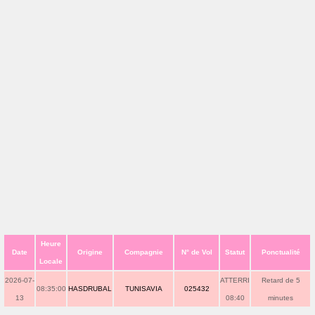
Heure
Date
Origine
Compagnie
N° de Vol
Statut
Ponctualité
Locale
2026-07-
ATTERRI
Retard de 5
08:35:00
HASDRUBAL
TUNISAVIA
025432
13
08:40
minutes