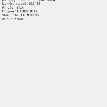
Numéro du vol : 025432
Arrivée : Sfax
Origine : HASDRUBAL
Statut : ATTERRI 08:35
Aucun retard