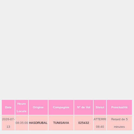
Heure
Date
Origine
Compagnie
N° de Vol
Statut
Ponctualité
Locale
2026-07-
ATTERRI
Retard de 5
08:35:00
HASDRUBAL
TUNISAVIA
025432
13
08:40
minutes