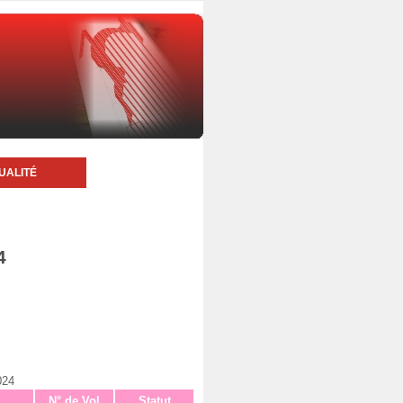
UALITÉ
4
024
N° de Vol
Statut