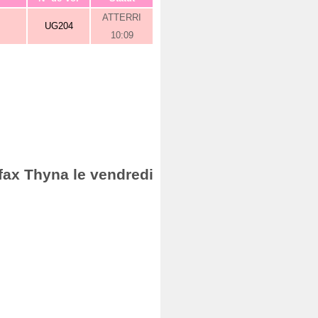
ATTERRI
UG204
10:09
Sfax Thyna le vendredi