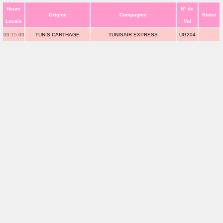
Heure
N° de
Origine
Compagnie
Statut
Locale
Vol
09:15:00
TUNIS CARTHAGE
TUNISAIR EXPRESS
UG204