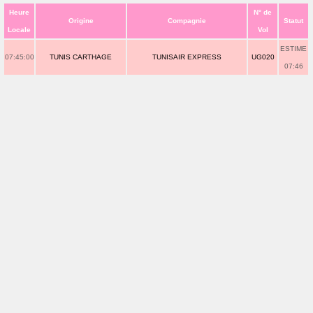
Heure
N° de
Origine
Compagnie
Statut
Locale
Vol
ESTIME
07:45:00
TUNIS CARTHAGE
TUNISAIR EXPRESS
UG020
07:46