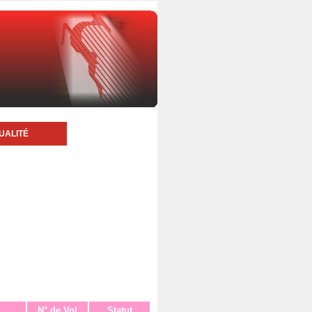
UALITÉ
N° de Vol
Statut