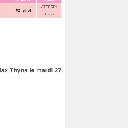
ATTERRI
02TSHSI
15:35
Sfax Thyna le mardi 27