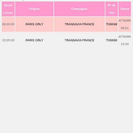
Heure
N° de
Origine
Compagnie
Statut
Locale
Vol
ATTERRI
09:00:00
PARIS ORLY
TRANSAVIA FRANCE
TO8098
09:01
ATTERRI
15:05:00
PARIS ORLY
TRANSAVIA FRANCE
TO6686
15:50