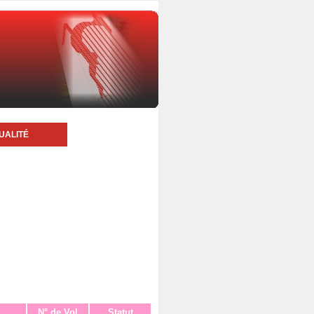
UALITÉ
N° de Vol
Statut