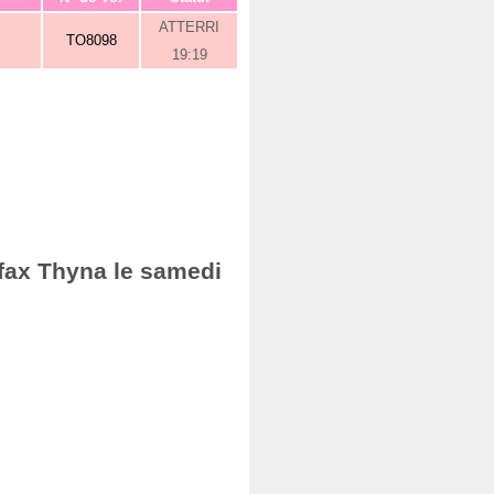
ATTERRI
TO8098
19:19
Sfax Thyna le samedi