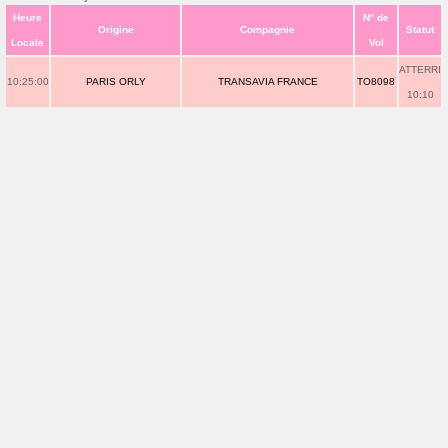
Heure
N° de
Origine
Compagnie
Statut
Locale
Vol
ATTERRI
10:25:00
PARIS ORLY
TRANSAVIA FRANCE
TO8098
10:10