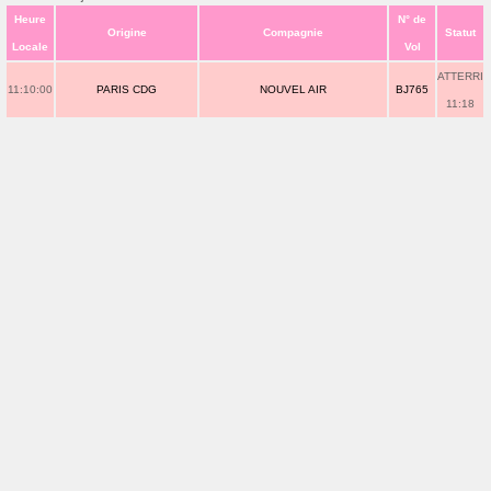
Heure
N° de
Origine
Compagnie
Statut
Locale
Vol
ATTERRI
11:10:00
PARIS CDG
NOUVEL AIR
BJ765
11:18