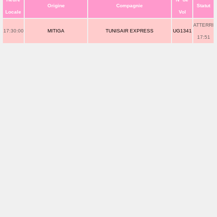
Origine
Compagnie
Statut
Locale
Vol
ATTERRI
17:30:00
MITIGA
TUNISAIR EXPRESS
UG1341
17:51